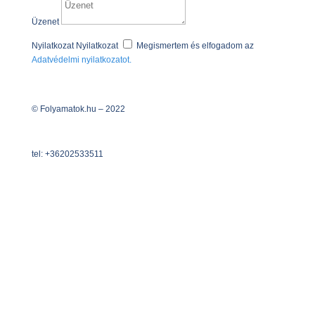
Üzenet
Nyilatkozat
Nyilatkozat
Megismertem és elfogadom az
Adatvédelmi nyilatkozatot.
Küldés
© Folyamatok.hu – 2022
tel: +36202533511
Jogi és Adatvédelmi Nyilatkozat
Impresszum
Általános Szerződési Feltételek