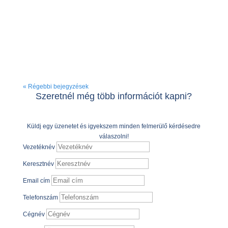
kérdésből álló kérdőívet, aminek alapján többnyire
automatikusan generálva megkapod az előre
megírt sablonválaszokat. Tudom, hogy ezek
funkciója elsősorban a...
« Régebbi bejegyzések
Szeretnél még több információt kapni?
Küldj egy üzenetet és igyekszem minden felmerülő kérdésedre
válaszolni!
Vezetéknév
Keresztnév
Email cím
Telefonszám
Cégnév