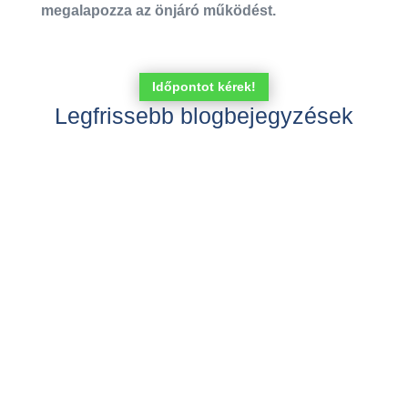
megalapozza az önjáró működést.
Időpontot kérek!
Legfrissebb blogbejegyzések
Mojzes Gábor
Érezted-e már úgy, hogy nem vagy elég jó
cégvezető? Szeretsz kitalálni, létrehozni új
dolgokat, de a működtetésük már nem az
erősséged. Vagy esetleg pont fordítva? Ha van
egy kész rendszer, akkor azt Te tökéletesen
üzemelteted, de nehezedre esik stratégiával,...