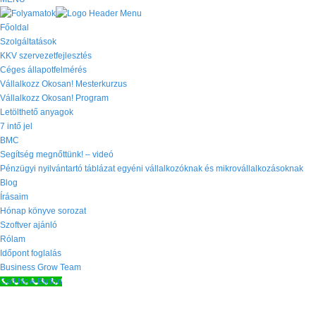
Főoldal
Szolgáltatások
KKV szervezetfejlesztés
Céges állapotfelmérés
Vállalkozz Okosan! Mesterkurzus
Vállalkozz Okosan! Program
Letölthető anyagok
7 intő jel
BMC
Segítség megnőttünk! – videó
Pénzügyi nyilvántartó táblázat egyéni vállalkozóknak és mikrovállalkozásoknak
Blog
Írásaim
Hónap könyve sorozat
Szoftver ajánló
Rólam
Időpont foglalás
Business Grow Team
Call Now Button