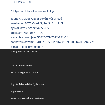
Impresszum
A folyamatok.hu oldal üzemeltetóje:
cégnév: Mojzes Gábor egyéni vállalkozó
székhelye: 7673 Cserkút, Petőfi S. u. 21/1.
nyilvántartási szám: 54556072
adószám: 55820671-2-22
statisztikai számjele: 55820671-7022-231-02
bankszámlaszám:
10400779-50526967-89891009
K&H Bank Zrt
e-mail: info@folyamatok.hu
© Folyamatok.hu – 2023
Tel.: +36202533511
Email: info@folyamatok.hu
Jogi és Adatvédelmi Nyilatkozat
Impresszum
Általános Szerződési Feltételek