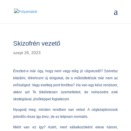
Skizofrén vezető
szept 26, 2023
Érezted-e már úgy, hogy nem vagy elég jó cégvezető? Szeretsz
kitalálni, létrehozni új dolgokat, de a működtetésük már nem az
erősséged. Vagy esetleg pont fordítva? Ha van egy kész rendszer,
akkor azt Te tökéletesen üzemelteted, de nehezedre esik
stratégiával, jövőképpel foglalkozni.
Nyugodj meg, minden rendben van veled. A cégtulajdonosok
jelentős része így érez, de ez teljesen normális.
Miért van ez így? Azért, mert vállalkozóként eleve három,