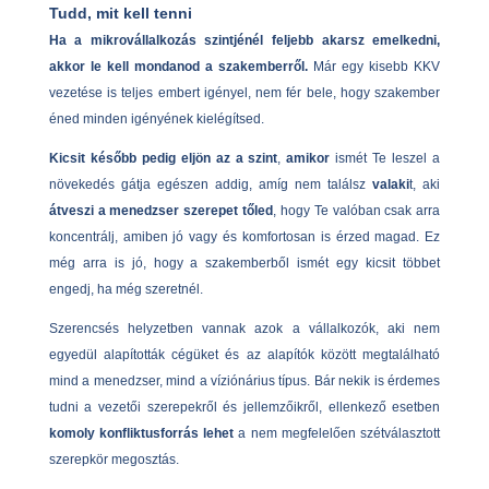
Tudd, mit kell tenni
Ha a mikrovállalkozás szintjénél feljebb akarsz emelkedni,
akkor le kell mondanod a szakemberről.
Már egy kisebb KKV
vezetése is teljes embert igényel, nem fér bele, hogy szakember
éned minden igényének kielégítsed.
Kicsit később pedig eljön az a szint
,
amikor
ismét Te leszel a
növekedés gátja egészen addig, amíg nem találsz
valaki
t, aki
átveszi
a menedzser szerepet tőled
, hogy Te valóban csak arra
koncentrálj, amiben jó vagy és komfortosan is érzed magad. Ez
még arra is jó, hogy a szakemberből ismét egy kicsit többet
engedj, ha még szeretnél.
Szerencsés helyzetben vannak azok a vállalkozók, aki nem
egyedül alapították cégüket és az alapítók között megtalálható
mind a menedzser, mind a víziónárius típus. Bár nekik is érdemes
tudni a vezetői szerepekről és jellemzőikről, ellenkező esetben
komoly konfliktusforrás lehet
a nem megfelelően szétválasztott
szerepkör megosztás.