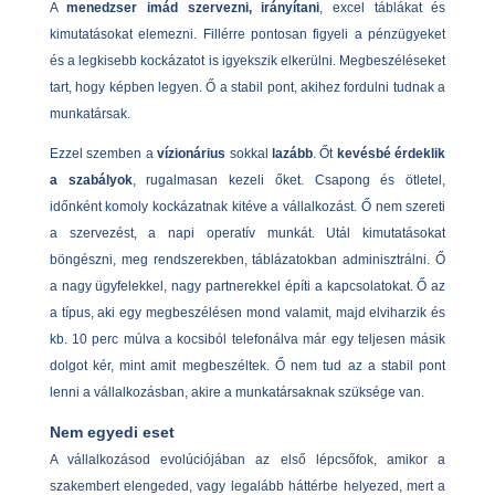
A
menedzser imád szervezni, irányítani
, excel táblákat és
kimutatásokat elemezni. Fillérre pontosan figyeli a pénzügyeket
és a legkisebb kockázatot is igyekszik elkerülni. Megbeszéléseket
tart, hogy képben legyen. Ő a stabil pont, akihez fordulni tudnak a
munkatársak.
Ezzel szemben a
vízionárius
sokkal
lazább
. Őt
kevésbé érdeklik
a szabályok
, rugalmasan kezeli őket. Csapong és ötletel,
időnként komoly kockázatnak kitéve a vállalkozást. Ő nem szereti
a szervezést, a napi operatív munkát. Utál kimutatásokat
böngészni, meg rendszerekben, táblázatokban adminisztrálni. Ő
a nagy ügyfelekkel, nagy partnerekkel építi a kapcsolatokat. Ő az
a típus, aki egy megbeszélésen mond valamit, majd elviharzik és
kb. 10 perc múlva a kocsiból telefonálva már egy teljesen másik
dolgot kér, mint amit megbeszéltek. Ő nem tud az a stabil pont
lenni a vállalkozásban, akire a munkatársaknak szüksége van.
Nem egyedi eset
A vállalkozásod evolúciójában az első lépcsőfok, amikor a
szakembert elengeded, vagy legalább háttérbe helyezed, mert a