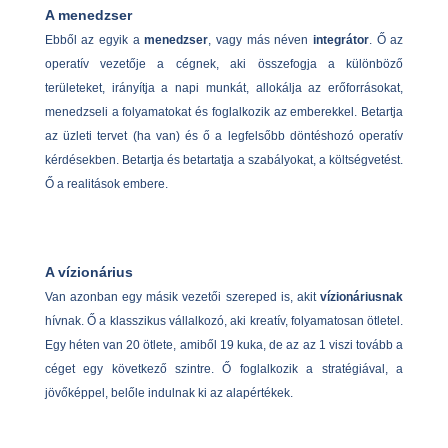
A menedzser
Ebből az egyik a
menedzser
, vagy más néven
integrátor
. Ő az
operatív vezetője a cégnek, aki összefogja a különböző
területeket, irányítja a napi munkát, allokálja az erőforrásokat,
menedzseli a folyamatokat és foglalkozik az emberekkel. Betartja
az üzleti tervet (ha van) és ő a legfelsőbb döntéshozó operatív
kérdésekben. Betartja és betartatja a szabályokat, a költségvetést.
Ő a realitások embere.
A vízionárius
Van azonban egy másik vezetői szereped is, akit
vízionáriusnak
hívnak. Ő a klasszikus vállalkozó, aki kreatív, folyamatosan ötletel.
Egy héten van 20 ötlete, amiből 19 kuka, de az az 1 viszi tovább a
céget egy következő szintre. Ő foglalkozik a stratégiával, a
jövőképpel, belőle indulnak ki az alapértékek.