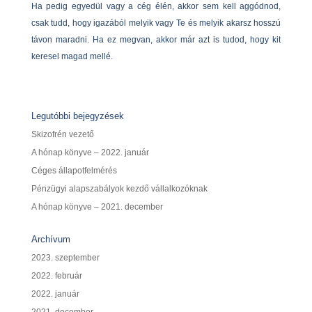
Ha pedig egyedül vagy a cég élén, akkor sem kell aggódnod,
csak tudd, hogy igazából melyik vagy Te és melyik akarsz hosszú
távon maradni. Ha ez megvan, akkor már azt is tudod, hogy kit
keresel magad mellé.
Legutóbbi bejegyzések
Skizofrén vezető
A hónap könyve – 2022. január
Céges állapotfelmérés
Pénzügyi alapszabályok kezdő vállalkozóknak
A hónap könyve – 2021. december
Archívum
2023. szeptember
2022. február
2022. január