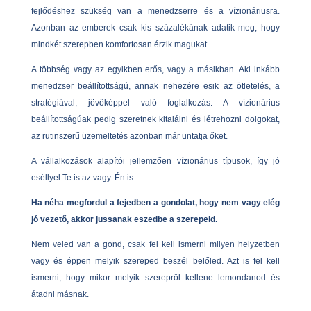
fejlődéshez szükség van a menedzserre és a vízionáriusra.
Azonban az emberek csak kis százalékának adatik meg, hogy
mindkét szerepben komfortosan érzik magukat.
A többség vagy az egyikben erős, vagy a másikban. Aki inkább
menedzser beállítottságú, annak nehezére esik az ötletelés, a
stratégiával, jövőképpel való foglalkozás. A vízionárius
beállítottságúak pedig szeretnek kitalálni és létrehozni dolgokat,
az rutinszerű üzemeltetés azonban már untatja őket.
A vállalkozások alapítói jellemzően vízionárius típusok, így jó
eséllyel Te is az vagy. Én is.
Ha néha megfordul a fejedben a gondolat, hogy nem vagy elég
jó vezető, akkor jussanak eszedbe a szerepeid.
Nem veled van a gond, csak fel kell ismerni milyen helyzetben
vagy és éppen melyik szereped beszél belőled. Azt is fel kell
ismerni, hogy mikor melyik szerepről kellene lemondanod és
átadni másnak.