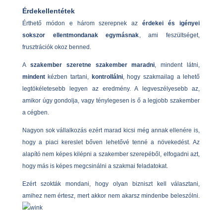
Érdekellentétek
Érthető módon e három szerepnek az
érdekei és igényei
sokszor ellentmondanak egymásnak
, ami feszültséget,
frusztrációk okoz benned.
A
szakember szeretne szakember maradni
, mindent látni,
mindent
kézben tartani,
kontrollálni
, hogy szakmailag a lehető
legtökéletesebb legyen az eredmény. A legveszélyesebb az,
amikor úgy gondolja, vagy ténylegesen is ő a legjobb szakember
a cégben.
Nagyon sok vállalkozás ezért marad kicsi még annak ellenére is,
hogy a piaci kereslet bőven lehetővé tenné a növekedést. Az
alapító nem képes kilépni a szakember szerepéből, elfogadni azt,
hogy más is képes megcsinálni a szakmai feladatokat.
Ezért szokták mondani, hogy olyan bizniszt kell választani,
amihez nem értesz, mert akkor nem akarsz mindenbe beleszólni.