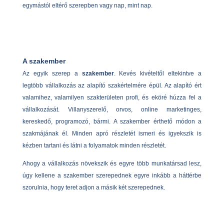
egymástól eltérő szerepben vagy nap, mint nap.
A szakember
Az egyik szerep a
szakember
. Kevés kivételtől eltekintve a
legtöbb vállalkozás az alapító szakértelmére épül. Az alapító ért
valamihez, valamilyen szakterületen profi, és eköré húzza fel a
vállalkozását. Villanyszerelő, orvos, online marketinges,
kereskedő, programozó, bármi. A szakember érthető módon a
szakmájának él. Minden apró részletét ismeri és igyekszik is
kézben tartani és látni a folyamatok minden részletét.
Ahogy a vállalkozás növekszik és egyre több munkatársad lesz,
úgy kellene a szakember szerepednek egyre inkább a háttérbe
szorulnia, hogy teret adjon a másik két szerepednek.