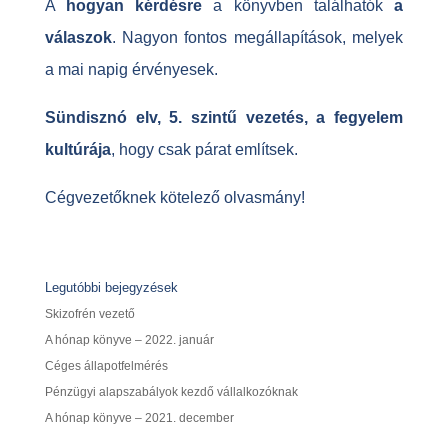
A
hogyan kérdésre
a könyvben találhatók
a
válaszok
. Nagyon fontos megállapítások, melyek
a mai napig érvényesek.
Sündisznó elv, 5. szintű vezetés, a fegyelem
kultúrája
, hogy csak párat említsek.
Cégvezetőknek kötelező olvasmány!
Legutóbbi bejegyzések
Skizofrén vezető
A hónap könyve – 2022. január
Céges állapotfelmérés
Pénzügyi alapszabályok kezdő vállalkozóknak
A hónap könyve – 2021. december