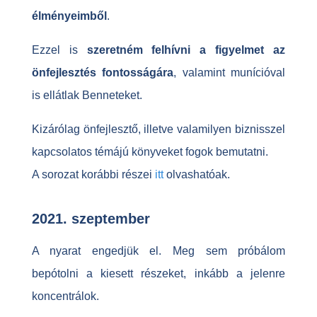
élményeimből
.
Ezzel is
szeretném felhívni a figyelmet az
önfejlesztés fontosságára
, valamint munícióval
is ellátlak Benneteket.
Kizárólag önfejlesztő, illetve valamilyen biznisszel
kapcsolatos témájú könyveket fogok bemutatni.
A sorozat korábbi részei
itt
olvashatóak.
2021. szeptember
A nyarat engedjük el. Meg sem próbálom
bepótolni a kiesett részeket, inkább a jelenre
koncentrálok.