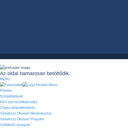
Az oldal hamarosan betöltődik.
MENU
Főoldal
Szolgáltatások
KKV szervezetfejlesztés
Céges állapotfelmérés
Vállalkozz Okosan! Mesterkurzus
Vállalkozz Okosan! Program
Letölthető anyagok