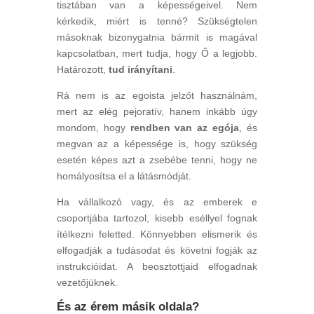
tisztában van a képességeivel. Nem
kérkedik, miért is tenné? Szükségtelen
másoknak bizonygatnia bármit is magával
kapcsolatban, mert tudja, hogy Ő a legjobb.
Határozott,
tud irányítani
.
Rá nem is az egoista jelzőt használnám,
mert az elég pejoratív, hanem inkább úgy
mondom, hogy
rendben van az egója
, és
megvan az a képessége is, hogy szükség
esetén képes azt a zsebébe tenni, hogy ne
homályosítsa el a látásmódját.
Ha vállalkozó vagy, és az emberek e
csoportjába tartozol, kisebb eséllyel fognak
ítélkezni feletted. Könnyebben elismerik és
elfogadják a tudásodat és követni fogják az
instrukcióidat. A beosztottjaid elfogadnak
vezetőjüknek.
És az érem másik oldala?