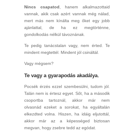
Nincs csapatod
, hanem alkalmazottaid
vannak, akik csak azért vannak még nálad,
mert más nem kínálta meg őket egy jobb
ajánlattal, de ha ez megtörténne,
gondolkodás nélkül távoznának.
Te pedig tanácstalan vagy, nem érted. Te
mindent megtettél. Mindent jól csináltál.
Vagy mégsem?
Te vagy a gyarapodás akadálya.
Pocsék érzés ezzel szembesülni, tudom jól.
Talán nem is értesz egyet. Sőt, ha a második
csoportba tartoznál, akkor már nem
olvasnád ezeket a sorokat, ha egyáltalán
elkezdted volna. Hiszen, ha idáig eljutottál,
akkor már az a képességed biztosan
megvan, hogy zsebre tedd az egódat.