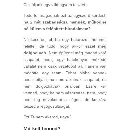
Csináljunk egy villámgyors tesztet!
Tedd fel magadnak ezt az egyszerű kérdést:
ha 2 hét szabadságra mennék, működne
nélkülem a felépített birodalmam?
Ne keseredj el, ha egy határozott nemmel
feleltél, de tudd, hogy akkor
ezzel még
dolgod van
. Nem építettél még magad köré
csapatot, pedig egy hatékonyan működő
vállalat nem csak vezetőből áll, hanem van
mögötte egy team. Tehát hiába vannak
beosztottjaid, ha nem alkotnak csapatot, és
nem dolgozhatnak önállóan. Észre kell
venned, hogy ha nem változtatsz, nem, hogy
nem fog növekedni a céged, de kockára
teszed a létjogosultságát.
Ezt Te sem akarod, ugye?
Mit kell tenned?