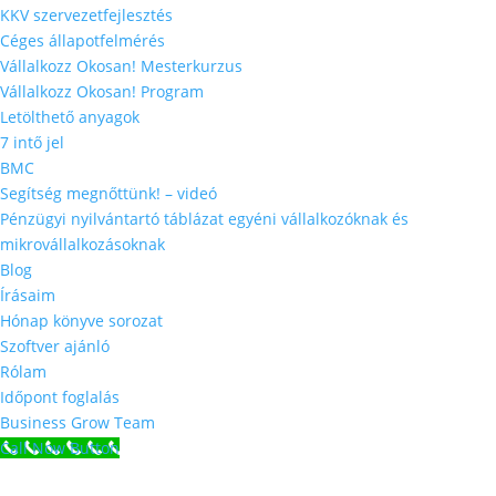
KKV szervezetfejlesztés
Céges állapotfelmérés
Vállalkozz Okosan! Mesterkurzus
Vállalkozz Okosan! Program
Letölthető anyagok
7 intő jel
BMC
Segítség megnőttünk! – videó
Pénzügyi nyilvántartó táblázat egyéni vállalkozóknak és
mikrovállalkozásoknak
Blog
Írásaim
Hónap könyve sorozat
Szoftver ajánló
Rólam
Időpont foglalás
Business Grow Team
Call Now Button