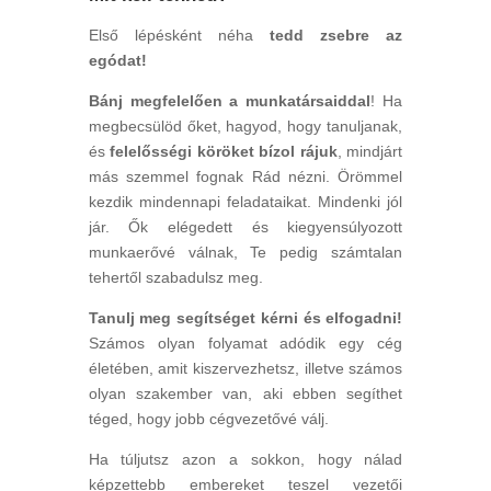
Első lépésként néha
tedd zsebre az
egódat!
Bánj megfelelően a munkatársaiddal
! Ha
megbecsülöd őket, hagyod, hogy tanuljanak,
és
felelősségi köröket bízol rájuk
, mindjárt
más szemmel fognak Rád nézni. Örömmel
kezdik mindennapi feladataikat. Mindenki jól
jár. Ők elégedett és kiegyensúlyozott
munkaerővé válnak, Te pedig számtalan
tehertől szabadulsz meg.
Tanulj meg segítséget kérni és elfogadni!
Számos olyan folyamat adódik egy cég
életében, amit kiszervezhetsz, illetve számos
olyan szakember van, aki ebben segíthet
téged, hogy jobb cégvezetővé válj.
Ha túljutsz azon a sokkon, hogy nálad
képzettebb embereket teszel vezetői