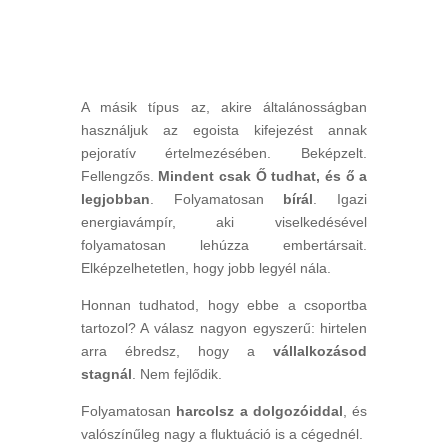
A másik típus az, akire általánosságban
használjuk az egoista kifejezést annak
pejoratív értelmezésében. Beképzelt.
Fellengzős.
Mindent csak Ő tudhat, és ő a
legjobban
. Folyamatosan
bírál
. Igazi
energiavámpír, aki viselkedésével
folyamatosan lehúzza embertársait.
Elképzelhetetlen, hogy jobb legyél nála.
Honnan tudhatod, hogy ebbe a csoportba
tartozol? A válasz nagyon egyszerű: hirtelen
arra ébredsz, hogy a
vállalkozásod
stagnál
. Nem fejlődik.
Folyamatosan
harcolsz a dolgozóiddal
, és
valószínűleg nagy a fluktuáció is a cégednél.